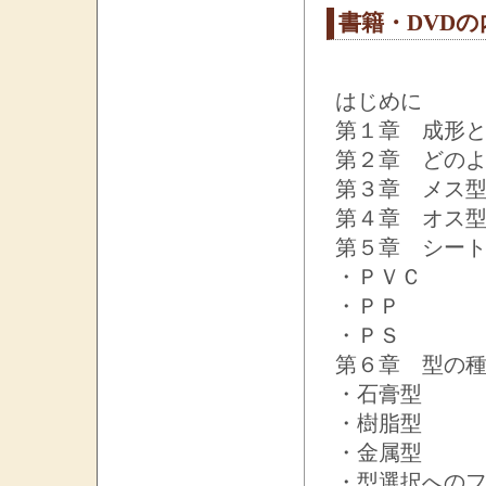
書籍・DVDの
はじめに
第１章 成形
第２章 どの
第３章 メス
第４章 オス
第５章 シー
・ＰＶＣ
・ＰＰ
・ＰＳ
第６章 型
・石膏型
・樹脂型
・金属型
・型選択への