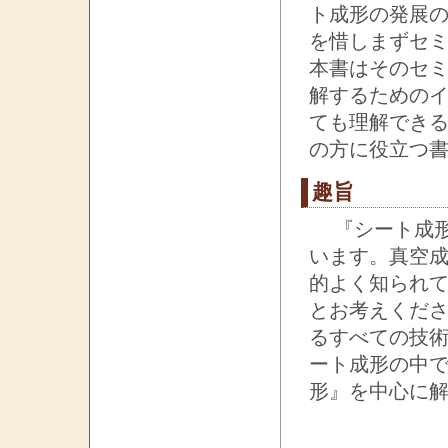
ト成形の発展
を惜しまずセ
本書はそのセ
解するための
ても理解でき
の方に役立つ
趣旨
『シート成形
います。真空
的よく知られ
とお考えくだ
るすべての技
ート成形の中
形』を中心に