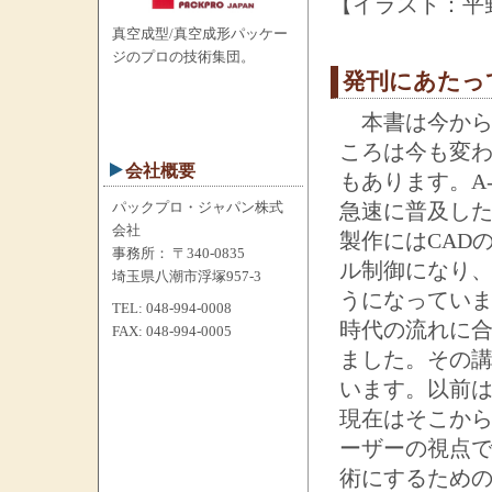
【イラスト：平
真空成型/真空成形パッケー
ジのプロの技術集団。
発刊にあたっ
本書は今から
ころは今も変
会社概要
もあります。A
パックプロ・ジャパン株式
急速に普及し
会社
製作にはCAD
事務所： 〒340-0835
ル制御になり
埼玉県八潮市浮塚957-3
うになってい
TEL: 048-994-0008
時代の流れに合
FAX: 048-994-0005
ました。その
います。以前
現在はそこか
ーザーの視点
術にするため