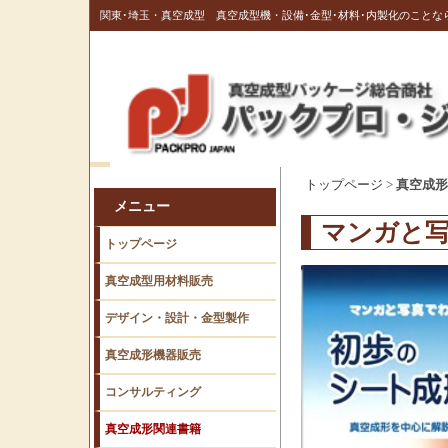
関東･埼玉・真空成型 真空成型機・設備･金型･材料･内製化のこと
トップページ
>
真空成形
メニュー
マンガと写
トップページ
真空成型用材料販売
デザイン・設計・金型製作
真空成形機器販売
コンサルティング
真空成形関連書籍