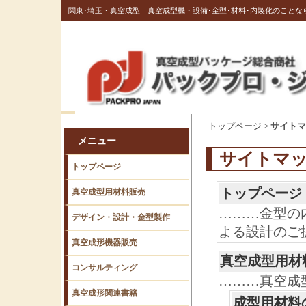
関東･埼玉・真空成型 真空成型機・設備･金型･材料･内製化のこと
トップページ
>
サイトマ
メニュー
サイトマ
トップページ
トップページ
真空成型用材料販売
………金型の
デザイン・設計・金型製作
よる設計のご
真空成形機器販売
真空成型用材
コンサルティング
………真空成
真空成形関連書籍
成型用材料