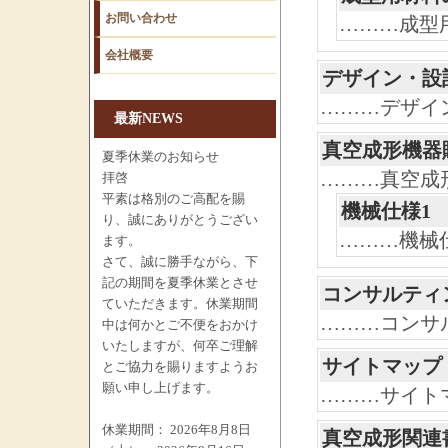
お問い合わせ
………成型
会社概要
デザイン・設
………デザイ
最新NEWS
真空成形機器
夏季休業のお知らせ
………真空成
拝啓
平素は格別のご高配を賜
機械仕様1
り、誠にありがとうござい
………機械
ます。
さて、誠に勝手ながら、下
記の期間を夏季休業とさせ
コンサルティ
ていただきます。休業期間
………コンサ
中は何かとご不便をおかけ
いたしますが、何卒ご理解
サイトマップ
とご協力を賜りますようお
願い申し上げます。
………サイト
休業期間： 2026年8月8日
真空成形関連